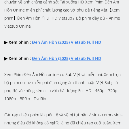
chuyện về anh chàng cảnh sát Tải xuống HD Xem Phim Đèn Âm
Hồn Online miễn phí chất lượng cao với phụ đề tiếng việt【Xem
phim】Đèn Âm Hồn「Full HD Vietsub」Bộ phim đầy đủ - Anime
Vietsub Online
▶ Xem phim :
Đèn Âm Hồn (2025) Vietsub Full HD
▶ Xem phim :
Đèn Âm Hồn (2025) Vietsub Full HD
Xem Phim Đèn Âm Hồn online có Sub Việt và miễn phí. Xem trọn
bộ phim online miễn phí định dạng âm thanh hoặc Việt Sub, có
phụ đề và không kèm clip với chất lượng Full HD - 460p - 720p -
1080p - BRRip - DvdRip
Các rạp chiếu phim là quốc tế và sẽ bị tụt hậu vì virus coronavirus,
nhưng điều đó không có nghĩa là họ đã chiếu rạp cuối tuần. Xem