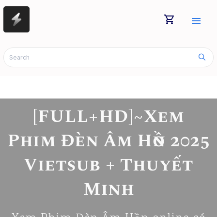
shopping_cart
menu
[FULL+HD]~Xem
Phim Đèn Âm Hồn 2025
Vietsub + Thuyết
Minh